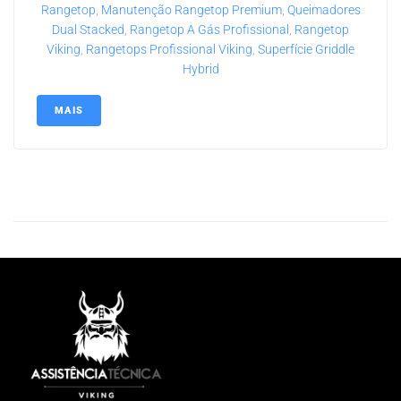
Rangetop
,
Manutenção Rangetop Premium
,
Queimadores
Dual Stacked
,
Rangetop A Gás Profissional
,
Rangetop
Viking
,
Rangetops Profissional Viking
,
Superfície Griddle
Hybrid
MAIS